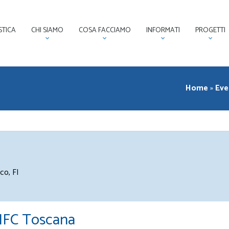
STICA
CHI SIAMO
COSA FACCIAMO
INFORMATI
PROGETTI
Home
»
Eve
co, FI
 LIFC Toscana