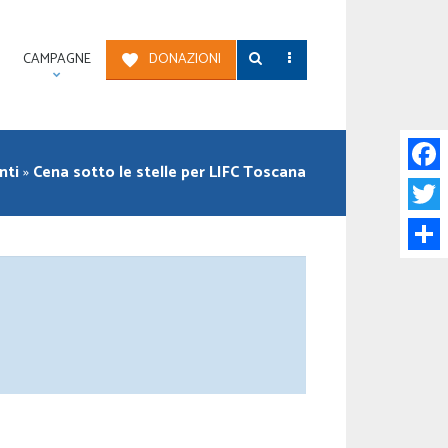
CAMPAGNE
DONAZIONI
nti
»
Cena sotto le stelle per LIFC Toscana
Face
Twitt
Condi