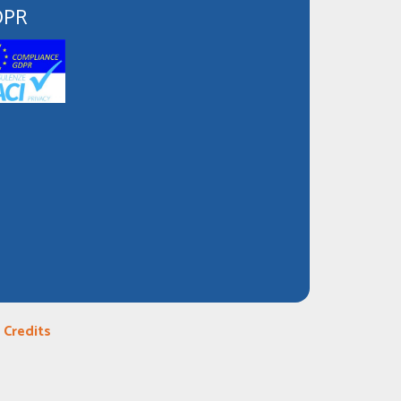
DPR
|
Credits