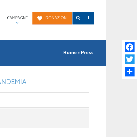
CAMPAGNE
DONAZIONI
Home
»
Press
Face
Twitt
PANDEMIA
Condi