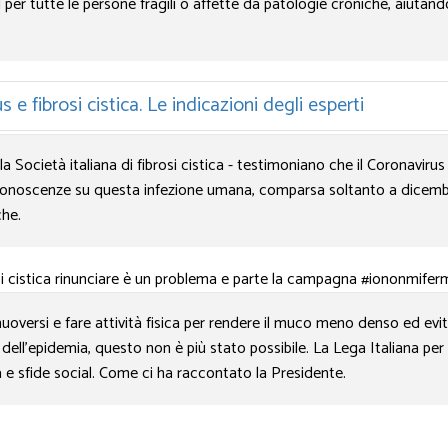
 per tutte le persone fragili o affette da patologie croniche, aiutan
e fibrosi cistica. Le indicazioni degli esperti
la Società italiana di fibrosi cistica - testimoniano che il Coronaviru
e conoscenze su questa infezione umana, comparsa soltanto a dice
che.
rosi cistica rinunciare è un problema e parte la campagna #iononmife
oversi e fare attività fisica per rendere il muco meno denso ed evit
dell’epidemia, questo non è più stato possibile. La Lega Italiana per l
 e sfide social. Come ci ha raccontato la Presidente.