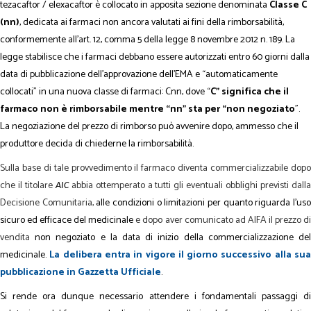
tezacaftor / elexacaftor è collocato in apposita sezione denominata
Classe C
(nn)
, dedicata ai farmaci non ancora valutati ai fini della rimborsabilità,
conformemente all’art. 12, comma 5 della legge 8 novembre 2012 n. 189. La
legge stabilisce che i farmaci debbano essere autorizzati entro 60 giorni dalla
data di pubblicazione dell’approvazione dell’EMA e “automaticamente
collocati” in una nuova classe di farmaci: Cnn, dove “
C” significa che il
farmaco non è rimborsabile mentre “nn” sta per “non negoziato
”.
La negoziazione del prezzo di rimborso può avvenire dopo, ammesso che il
produttore decida di chiederne la rimborsabilità.
Sulla base di tale provvedimento il farmaco diventa commercializzabile dopo
che il titolare
abbia ottemperato a tutti gli eventuali obblighi previsti dall
AIC
Decisione Comunitaria,
alle condizioni o limitazioni per quanto riguarda l’us
sicuro ed efficace del medicinale
e dopo aver comunicato ad AIFA il prezzo d
vendita
non negoziato e la data di inizio della commercializzazione del
medicinale.
La delibera entra in vigore il giorno successivo alla su
pubblicazione in Gazzetta Ufficiale
.
Si rende ora dunque necessario attendere i fondamentali passaggi di