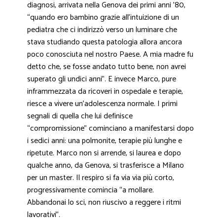
diagnosi, arrivata nella Genova dei primi anni ’80,
“quando ero bambino grazie all’intuizione di un
pediatra che ci indirizzò verso un luminare che
stava studiando questa patologia allora ancora
poco conosciuta nel nostro Paese. A mia madre fu
detto che, se fosse andato tutto bene, non avrei
superato gli undici anni”. E invece Marco, pure
inframmezzata da ricoveri in ospedale e terapie,
riesce a vivere un’adolescenza normale. I primi
segnali di quella che lui definisce
“compromissione” cominciano a manifestarsi dopo
i sedici anni: una polmonite, terapie più lunghe e
ripetute. Marco non si arrende, si laurea e dopo
qualche anno, da Genova, si trasferisce a Milano
per un master. Il respiro si fa via via più corto,
progressivamente comincia “a mollare.
Abbandonai lo sci, non riuscivo a reggere i ritmi
lavorativi”.