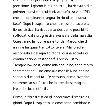
Per Marco, Capodanno è a giugno. Il 4, per la
precisione, il giorno in cui, nel 2013, ha ricevuto due
polmoni nuovi e per lui è iniziata un’altra vita. “Più
che un compleanno, segna l’inizio di una nuova
fase”. Dopo il trapianto che ha messo a tacere la
fibrosi cistica, ha riscoperto desideri e possibilità
soffocati dalla progressiva avanzata della malattia.
Quest’anno la ricorrenza è tonda: Marco, che di
anni ne ha quasi trentotto, vive a Milano ed è
responsabile del reparto digital di una società di
comunicazione, festeggerà il primo lustro –
“sempre low cost, come mia abitudine, sono molto
scaramantico” – insieme alla moglie Nina, che ha
sposato due anni fa – “e nessuno, prima, avrebbe
scommesso sul fatto che io prendessi moglie.
Neanche io, in effetti”.
Prima, la fibrosi cistica gli accorciava il respiro e i
giorni. Dopo il trapianto, le cose sono cambiate e