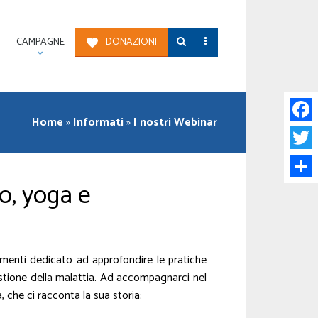
CAMPAGNE
DONAZIONI
Home
»
Informati
»
I nostri Webinar
Face
Twitt
co, yoga e
Condi
menti dedicato ad approfondire le pratiche
stione della malattia. Ad accompagnarci nel
a, che ci racconta la sua storia: