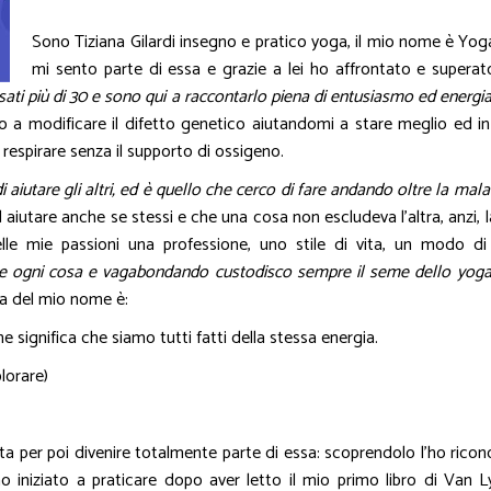
Sono Tiziana Gilardi insegno e pratico yoga, il mio nome è Yo
mi sento parte di essa e grazie a lei ho affrontato e supera
ssati più di 30 e sono qui a raccontarlo piena di entusiasmo ed energia
o a modificare il difetto genetico aiutandomi a stare meglio ed in par
 respirare senza il supporto di ossigeno.
aiutare gli altri, ed è quello che cerco di fare andando oltre la malatt
d aiutare anche se stessi e che una cosa non escludeva l’altra, anzi,
delle mie passioni una professione, uno stile di vita, un modo d
ogni cosa e vagabondando custodisco sempre il seme dello yoga 
a del mio nome è:
e significa che siamo tutti fatti della stessa energia.
lorare)
 per poi divenire totalmente parte di essa: scoprendolo l’ho ricono
 iniziato a praticare dopo aver letto il mio primo libro di Van L