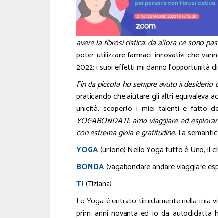
avere la fibrosi cistica, da allora ne sono pa
poter utilizzare farmaci innovativi che vann
2022: i suoi effetti mi danno l’opportunità di
Fin da piccola ho sempre avuto il desiderio di 
praticando che aiutare gli altri equivaleva a
unicità, scoperto i miei talenti e fatto 
YOGABONDATI: amo viaggiare ed esplorare 
con estrema gioia e gratitudine.
La semantic
YOGA
(unione) Nello Yoga tutto è Uno, il ch
BONDA
(vagabondare andare viaggiare esp
TI
(Tiziana)
Lo Yoga è entrato timidamente nella mia vita
primi anni novanta ed io da autodidatta ho