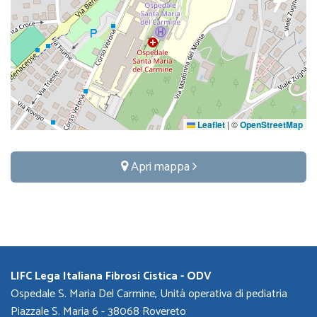
Leaflet
|
©
OpenStreetMap
Apri mappa
LIFC Lega Italiana Fibrosi Cistica - ODV
Ospedale S. Maria Del Carmine, Unità operativa di pediatria
Piazzale S. Maria 6 - 38068 Rovereto