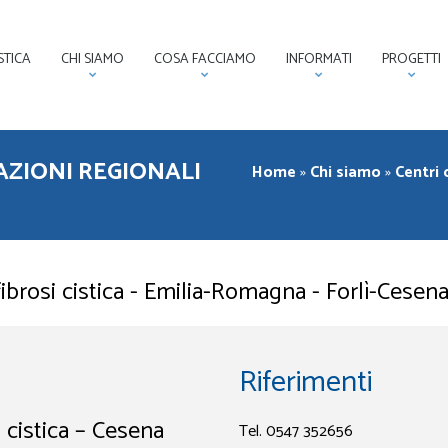
STICA
CHI SIAMO
COSA FACCIAMO
INFORMATI
PROGETTI
IAZIONI REGIONALI
Home
»
Chi siamo
»
Centri 
fibrosi cistica - Emilia-Romagna - Forlì-Cesen
Riferimenti
i cistica – Cesena
Tel. 0547 352656