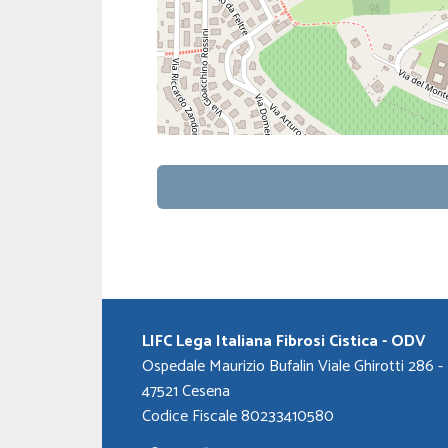
LIFC Lega Italiana Fibrosi Cistica - ODV
Ospedale Maurizio Bufalin Viale Ghirotti 286 -
47521 Cesena
Codice Fiscale 80233410580