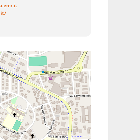
.emr.it
it/