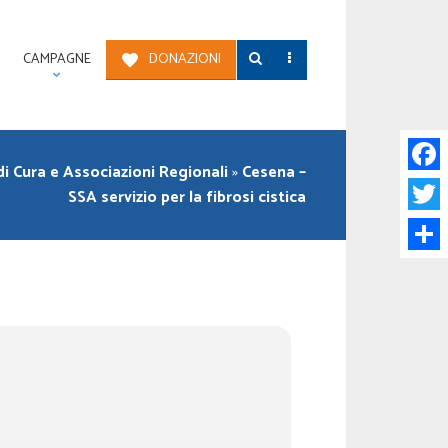
CAMPAGNE
DONAZIONI
di Cura e Associazioni Regionali
»
Cesena –
Face
SSA servizio per la fibrosi cistica
Twitt
Condi
a